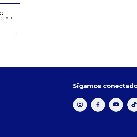
SO
OCAPA
 KG
Sigamos conectad