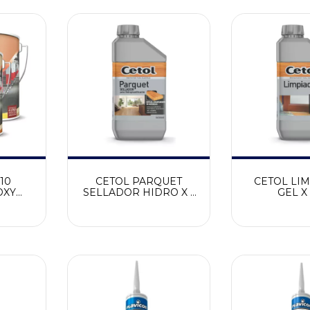
10
CETOL PARQUET
CETOL LI
OXY
SELLADOR HIDRO X 1
GEL X 
L
LT