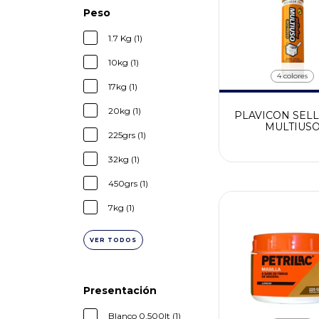
Peso
1.7 Kg (1)
10kg (1)
4 colores
17kg (1)
20kg (1)
PLAVICON SEL
MULTIUS
225grs (1)
32kg (1)
450grs (1)
7kg (1)
VER TODOS
Presentación
Blanco 0.500lt (1)