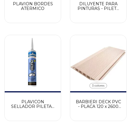
PLAVION BORDES
DILUYENTE PARA
ATERMICO
PINTURAS - PILETA
DE PLÁSTICO
VENIER
3 colores
PLAVICON
BARBIERI DECK PVC
SELLADOR PILETAS
- PLACA 120 x 2600
AZUL
mm (0,312 m2)